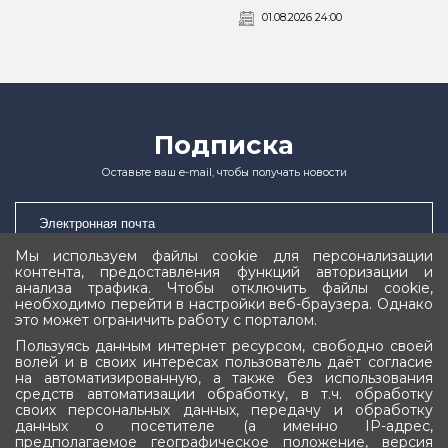
01.08.2026 24:00
Подписка
Оставьте ваш e-mail, чтобы получать новости
Мы используем файлы cookie для персонализации
контента, предоставления функций авторизации и
Подписаться
анализа трафика. Чтобы отключить файлы cookie,
необходимо перейти в настройки веб-браузера. Однако
это может ограничить работу с порталом.
Пользуясь данным интернет ресурсом, свободно своей
волей и в своих интересах пользователь даёт согласие
на автоматизированную, а также без использования
средств автоматизации обработку, в т.ч. обработку
своих персональных данных, передачу и обработку
Государственное Собрание (Ил Тумэн)
данных о посетителе (а именно IP-адрес,
предполагаемое географическое положение, версия
Республики Саха (Якутия)