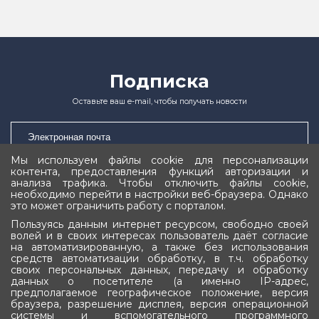
Подписка
Оставьте ваш e-mail, чтобы получать новости
Мы используем файлы cookie для персонализации
контента, предоставления функций авторизации и
Подписаться
анализа трафика. Чтобы отключить файлы cookie,
необходимо перейти в настройки веб-браузера. Однако
это может ограничить работу с порталом.
Пользуясь данным интернет ресурсом, свободно своей
волей и в своих интересах пользователь даёт согласие
на автоматизированную, а также без использования
средств автоматизации обработку, в т.ч. обработку
своих персональных данных, передачу и обработку
Государственное Собрание (Ил Тумэн)
данных о посетителе (а именно IP-адрес,
предполагаемое географическое положение, версия
Республики Саха (Якутия)
браузера, разрешение дисплея, версия операционной
системы и вспомогательного программного