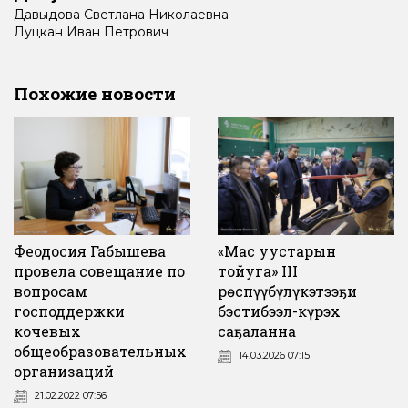
Давыдова
Светлана
Николаевна
Луцкан
Иван
Петрович
Похожие новости
Феодосия Габышева
«Мас уустарын
провела совещание по
тойуга» III
вопросам
Өрөспүүбүлүкэтээҕи
господдержки
бэстибээл-күрэх
кочевых
саҕаланна
общеобразовательных
14.03.2026 07:15
организаций
21.02.2022 07:56