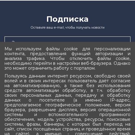
Подписка
Оставьте ваш e-mail, чтобы получать новости
Мы используем файлы cookie для персонализации
контента, предоставления функций авторизации и
анализа трафика. Чтобы отключить файлы cookie,
Подписаться
необходимо перейти в настройки веб-браузера. Однако
это может ограничить работу с порталом.
Пользуясь данным интернет ресурсом, свободно своей
волей и в своих интересах пользователь даёт согласие
на автоматизированную, а также без использования
средств автоматизации обработку, в т.ч. обработку
своих персональных данных, передачу и обработку
данных о посетителе (а именно IP-адрес,
Государственное Собрание (Ил Тумэн)
предполагаемое географическое положение, версия
браузера, разрешение дисплея, версия операционной
Республики Саха (Якутия)
системы и вспомогательного программного
обеспечения, модель устройства, ресурсы, поисковые
системы, фразы, баннеры, с которых был переход на
сайт, список посещённых страниц и проведённое время
на сайте), а именно - совершение действий,