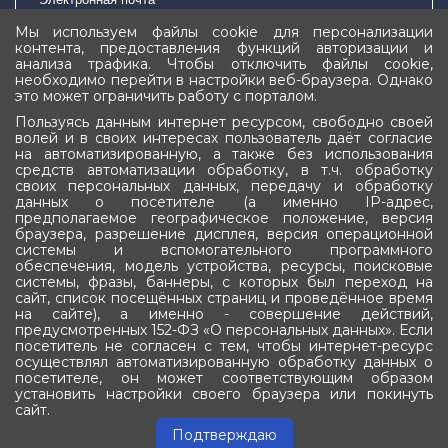
Мы используем файлы cookie для персонализации
контента, предоставления функций авторизации и
Подписаться
анализа трафика. Чтобы отключить файлы cookie,
необходимо перейти в настройки веб-браузера. Однако
это может ограничить работу с порталом.
Пользуясь данным интернет ресурсом, свободно своей
волей и в своих интересах пользователь даёт согласие
на автоматизированную, а также без использования
средств автоматизации обработку, в т.ч. обработку
своих персональных данных, передачу и обработку
Государственное Собрание (Ил Тумэн)
данных о посетителе (а именно IP-адрес,
предполагаемое географическое положение, версия
Республики Саха (Якутия)
браузера, разрешение дисплея, версия операционной
системы и вспомогательного программного
обеспечения, модель устройства, ресурсы, поисковые
системы, фразы, баннеры, с которых был переход на
сайт, список посещённых страниц и проведённое время
на сайте), а именно - совершение действий,
предусмотренных 152-ФЗ «О персональных данных». Если
посетитель не согласен с тем, чтобы интернет-ресурс
осуществлял автоматизированную обработку данных о
посетителе, он может соответствующим образом
установить настройки своего браузера или покинуть
677022, Республика Саха (Якутия)
сайт.
г. Якутск, ул. Ярославского, 24/1
Подтверждаю
Персональные данные