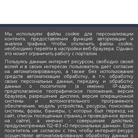
Мы используем файлы cookie для персонализации
контента, предоставления функций авторизации и
Подписка
анализа трафика. Чтобы отключить файлы cookie,
необходимо перейти в настройки веб-браузера. Однако
Оставьте ваш e-mail, чтобы получать новости
это может ограничить работу с порталом.
Пользуясь данным интернет ресурсом, свободно своей
волей и в своих интересах пользователь даёт согласие
на автоматизированную, а также без использования
средств автоматизации обработку, в т.ч. обработку
своих персональных данных, передачу и обработку
данных о посетителе (а именно IP-адрес,
Подписаться
предполагаемое географическое положение, версия
браузера, разрешение дисплея, версия операционной
системы и вспомогательного программного
обеспечения, модель устройства, ресурсы, поисковые
системы, фразы, баннеры, с которых был переход на
сайт, список посещённых страниц и проведённое время
на сайте), а именно - совершение действий,
предусмотренных 152-ФЗ «О персональных данных». Если
Государственное Собрание (Ил Тумэн)
посетитель не согласен с тем, чтобы интернет-ресурс
осуществлял автоматизированную обработку данных о
Республики Саха (Якутия)