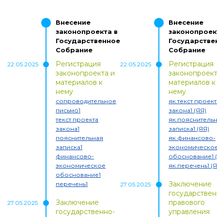
Внесение
Внесение
законопроекта в
законопроек
Государственное
Государстве
Собрание
Собрание
Регистрация
Регистрация
22.05.2025
22.05.2025
законопроекта и
законопроект
материалов к
материалов к
нему
нему
сопроводительное
як.текст проект
письмо1
закона1 (ЯЯ)
текст проекта
як.пояснитель
закона1
записка1 (ЯЯ)
пояснительная
як.финансово-
записка1
экономическо
финансово-
обоснование1 
экономическое
як.перечень1 (Я
обоснование1
Заключение
перечень1
27.05.2025
государствен
Заключение
правового
27.05.2025
государственно-
управления