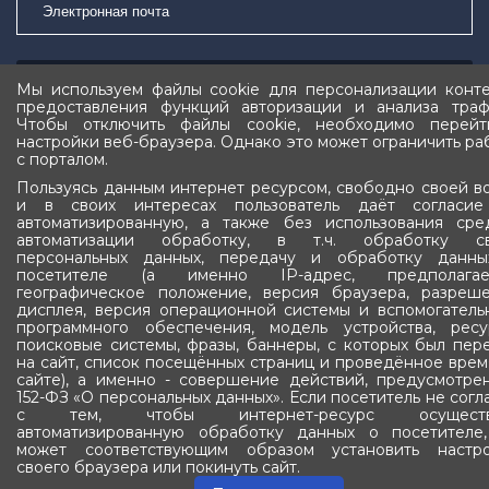
Подписаться
Мы используем файлы cookie для персонализации конте
предоставления функций авторизации и анализа траф
Чтобы отключить файлы cookie, необходимо перей
настройки веб-браузера. Однако это может ограничить ра
с порталом.
Пользуясь данным интернет ресурсом, свободно своей в
и в своих интересах пользователь даёт согласи
автоматизированную, а также без использования сре
Государственное Собрание (Ил Тумэн)
автоматизации обработку, в т.ч. обработку св
Республики Саха (Якутия)
персональных данных, передачу и обработку данн
посетителе (а именно IP-адрес, предполагае
географическое положение, версия браузера, разреш
дисплея, версия операционной системы и вспомогатель
программного обеспечения, модель устройства, ресу
поисковые системы, фразы, баннеры, с которых был пер
на сайт, список посещённых страниц и проведённое врем
сайте), а именно - совершение действий, предусмотре
152-ФЗ «О персональных данных». Если посетитель не согл
с тем, чтобы интернет-ресурс осуществ
автоматизированную обработку данных о посетителе
677022, Республика Саха (Якутия)
может соответствующим образом установить настр
своего браузера или покинуть сайт.
г. Якутск, ул. Ярославского, 24/1