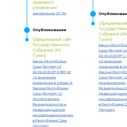
правового
управления
заключение 09-114
Опубликова
Официальный
Государствен
Опубликование
Собрания (И
Официальный сайт
Тумэн)
Государственного
Закон Республ
Собрания (Ил
Саха (Якутия) о
Тумэн)
26.06.2025
№
C 
Закон Республики
«
О внесении
Саха (Якутия) от
изменений в ст
26.06.2025
№
З 387-VII
Закона Респуб
«
О внесении
Саха (Якутия) «
изменений в статью 14
профилактике
Закона Республики
безнадзорност
Саха (Якутия) «О
правонарушен
профилактике
несовершенно
безнадзорности и
в Республике С
правонарушений
(Якутия)»
несовершеннолетних
в Республике Саха
(Якутия)»