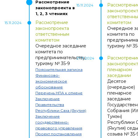
Рассмотрение
Рассмотрени
15.11.2024
законопроекта
в
законопроек
1, 2, 3 чтениях
ответственн
Рассмотрение
комитетом
15.11.2024
законопроекта
Очередное з
ответственным
комитета по
комитетом
предпринимат
Очередное заседание
туризму
№
35
комитета по
предпринимательству,
Рассмотрени
27.11.2024
туризму
№
35-9
законопроект
пленарном
Пояснительная записка
заседании
Финансово-
Десятое
экономическое
(очередное)
обоснование
пленарное
Перечень НПА к отмене
заседание
Заключение
Государствен
Правительства
Собрания (И
Республики Саха (Якутия)
Тумэн)
Заключение
Республики 
государственно-
(Якутия) сед
правового управления
созыва
№
35-
Проект постановления