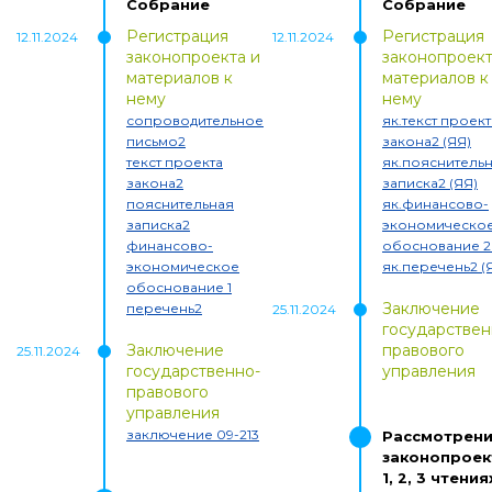
Собрание
Собрание
Регистрация
Регистрация
12.11.2024
12.11.2024
законопроекта и
законопроект
материалов к
материалов к
нему
нему
сопроводительное
як.текст проект
письмо2
закона2 (ЯЯ)
текст проекта
як.пояснитель
закона2
записка2 (ЯЯ)
пояснительная
як.финансово-
записка2
экономическо
финансово-
обоснование 2 
экономическое
як.перечень2 (
обоснование 1
Заключение
перечень2
25.11.2024
государствен
Заключение
правового
25.11.2024
государственно-
управления
правового
управления
заключение 09-213
Рассмотрен
законопрое
1, 2, 3 чтения