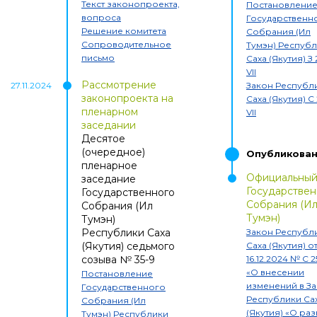
Текст законопроекта,
Постановлени
вопроса
Государственн
Решение комитета
Собрания (Ил
Сопроводительное
Тумэн) Респуб
письмо
Саха (Якутия)
З 
VII
Рассмотрение
27.11.2024
Закон Республ
законопроекта на
Саха (Якутия)
С 
пленарном
VII
заседании
Десятое
(очередное)
Опубликова
пленарное
Официальный
заседание
Государствен
Государственного
Собрания (И
Собрания (Ил
Тумэн)
Тумэн)
Республики Саха
Закон Республ
(Якутия) седьмого
Саха (Якутия) о
созыва
№
35-9
16.12.2024
№
С 2
«
О внесении
Постановление
изменений в З
Государственного
Республики Са
Собрания (Ил
(Якутия) «О ра
Тумэн) Республики