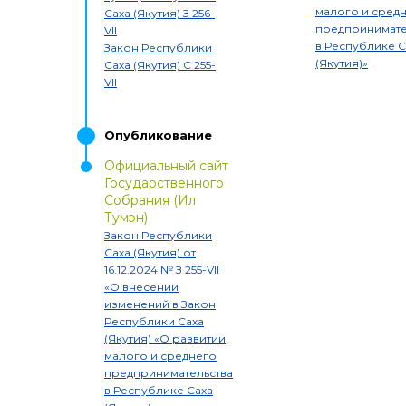
малого и сред
Саха (Якутия)
З 256-
предпринимате
VII
в Республике С
Закон Республики
(Якутия)»
Саха (Якутия)
С 255-
VII
Опубликование
Официальный сайт
Государственного
Собрания (Ил
Тумэн)
Закон Республики
Саха (Якутия) от
16.12.2024
№
З 255-VII
«
О внесении
изменений в Закон
Республики Саха
(Якутия) «О развитии
малого и среднего
предпринимательства
в Республике Саха