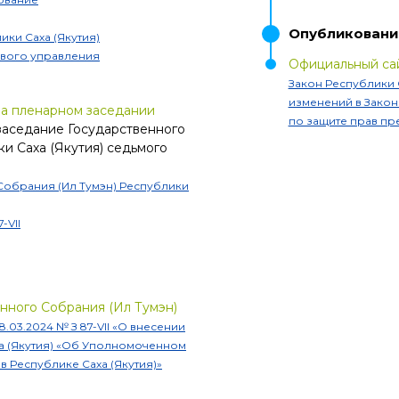
Опубликовани
ки Саха (Якутия)
ового управления
Официальный сай
Закон Республики С
изменений в Закон
на пленарном заседании
по защите прав пр
заседание Государственного
и Саха (Якутия) седьмого
Собрания (Ил Тумэн) Республики
7-VII
нного Собрания (Ил Тумэн)
18.03.2024
№
З 87-VII
«
О внесении
а (Якутия) «Об Уполномоченном
 Республике Саха (Якутия)»