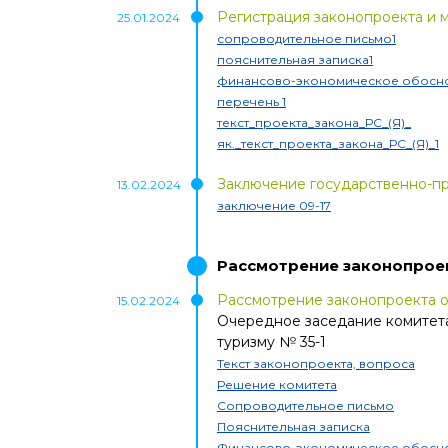
Регистрация законопроекта и 
25.01.2024
сопроводительное письмо1
пояснительная записка1
финансово-экономическое обосно
перечень 1
текст_проекта_закона_РС_(Я)_
як._текст_проекта_закона_РС_(Я)_1
Заключение государственно-пр
13.02.2024
заключение 09-17
Рассмотрение законопрое
Рассмотрение законопроекта 
15.02.2024
Очередное заседание комитета
туризму
№
35-1
Текст законопроекта, вопроса
Решение комитета
Сопроводительное письмо
Пояснительная записка
Финансово-экономическое обосн