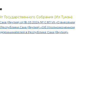
е
т Государственного Собрания (Ил Тумэн)
аха (Якутия) от
18.03.2024
№
С 87-VII
«
О внесении
 Республики Саха (Якутия) «Об Уполномоченном
едпринимателей в Республике Саха (Якутия)»