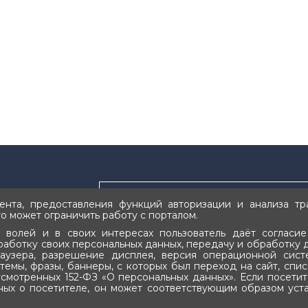
нта, предоставления функций авторизации и анализа тра
о может ограничить работу с порталом.
 волей и в своих интересах пользователь даёт согласие
бработку своих персональных данных, передачу и обработку д
аузера, разрешение дисплея, версия операционной сист
стемы, фразы, баннеры, с которых был переход на сайт, сп
смотренных 152-ФЗ «О персональных данных». Если посетите
ых о посетителе, он может соответствующим образом уста
обрание (Ил Тумэн)