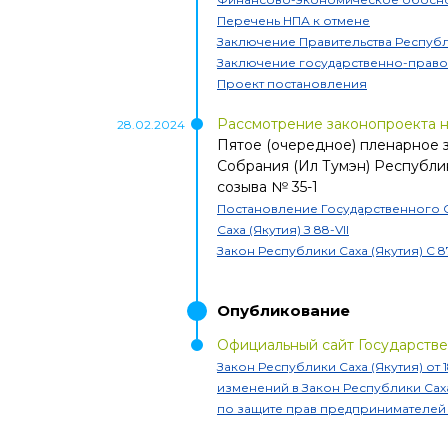
Перечень НПА к отмене
Заключение Правительства Республи
Заключение государственно-прав
Проект постановления
Рассмотрение законопроекта 
28.02.2024
Пятое (очередное) пленарное 
Собрания (Ил Тумэн) Республик
созыва
№
35-1
Постановление Государственного 
Саха (Якутия)
З 88-VII
Закон Республики Саха (Якутия)
С 8
Опубликование
Официальный сайт Государстве
Закон Республики Саха (Якутия) от
изменений в Закон Республики Сах
по защите прав предпринимателей в