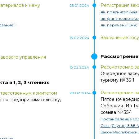
материалов к нему
Регистрация зак
25.01.2024
як. пояснительная 
як. финансово-эко
вание 1
як. перечень 1 (ЯЯ)
Заключение госу
13.02.2024
Рассмотрение
авового управления
Рассмотрение з
15.02.2024
Очередное засед
туризму
№
35-1
кта
в 1, 2, 3 чтениях
Рассмотрение за
ответственным комитетом
28.02.2024
Пятое (очередно
 по предпринимательству,
Собрания (Ил Ту
созыва
№
35-1
Постановление Гос
Саха (Якутия)
З 88-V
Закон Республики 
ование