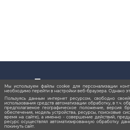
Подписка
Мы используем файлы cookie для персонализации конте
необходимо перейти в настройки веб-браузера. Однако эт
Оставьте ваш e-mail, чтобы получать новости
Пользуясь данным интернет ресурсом, свободно своей
использования средств автоматизации обработку, в т.ч. о
предполагаемое географическое положение, версия бр
обеспечения, модель устройства, ресурсы, поисковые си
время на сайте), а именно - совершение действий, преду
ресурс осуществлял автоматизированную обработку данн
Государственное С
покинуть сайт.