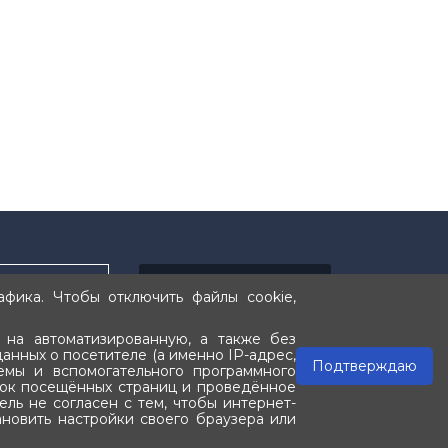
Подписаться
фика. Чтобы отключить файлы cookie,
 на автоматизированную, а также без
анных о посетителе (а именно IP-адрес,
Подтверждаю
емы и вспомогательного программного
исок посещённых страниц и проведённое
ль не согласен с тем, чтобы интернет-
новить настройки своего браузера или