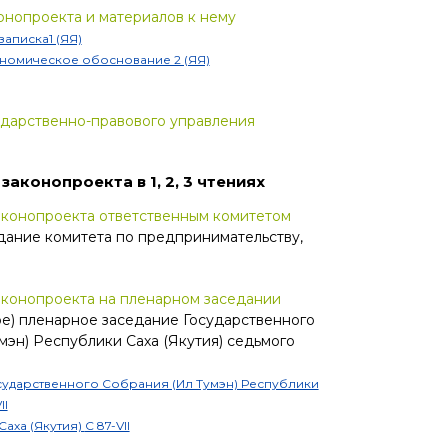
онопроекта и материалов к нему
записка1 (ЯЯ)
номическое обоснование 2 (ЯЯ)
дарственно-правового управления
 законопроекта
в 1, 2, 3 чтениях
аконопроекта ответственным комитетом
ание комитета по предпринимательству,
конопроекта на пленарном заседании
е) пленарное заседание Государственного
мэн) Республики Саха (Якутия) седьмого
ударственного Собрания (Ил Тумэн) Республики
II
Саха (Якутия)
С 87-VII