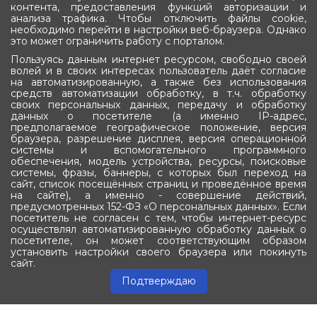
контента, предоставления функций авторизации и
анализа трафика. Чтобы отключить файлы cookie,
необходимо перейти в настройки веб-браузера. Однако
это может ограничить работу с порталом.
Пользуясь данным интернет ресурсом, свободно своей
волей и в своих интересах пользователь даёт согласие
на автоматизированную, а также без использования
средств автоматизации обработку, в т.ч. обработку
своих персональных данных, передачу и обработку
данных о посетителе (а именно IP-адрес,
предполагаемое географическое положение, версия
браузера, разрешение дисплея, версия операционной
системы и вспомогательного программного
Подписка
обеспечения, модель устройства, ресурсы, поисковые
системы, фразы, баннеры, с которых был переход на
Оставьте ваш e-mail, чтобы получать новости
сайт, список посещённых страниц и проведённое время
на сайте), а именно - совершение действий,
предусмотренных 152-ФЗ «О персональных данных». Если
посетитель не согласен с тем, чтобы интернет-ресурс
осуществлял автоматизированную обработку данных о
посетителе, он может соответствующим образом
установить настройки своего браузера или покинуть
Подписаться
сайт.
Подтверждаю